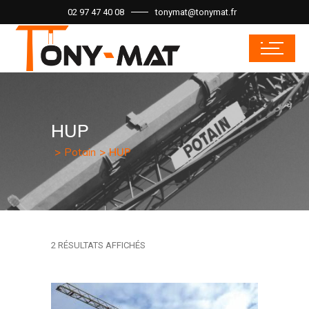
02 97 47 40 08
tonymat@tonymat.fr
HUP
Potain
HUP
2 RÉSULTATS AFFICHÉS