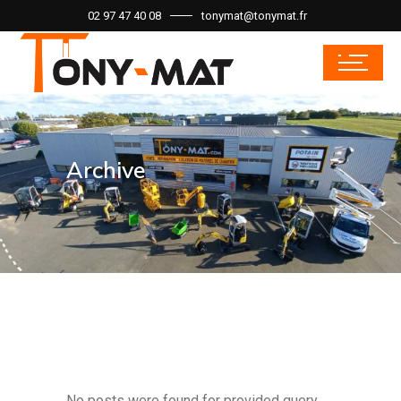
02 97 47 40 08
tonymat@tonymat.fr
Archive
No posts were found for provided query