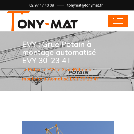
02 97 47 40 08
tonymat@tonymat.fr
EVY : Grue Potain à
montage automatisé
EVY 30-23 4T
Potain
EVY
Grue Potain à
montage automatisé EVY 30-23 4T