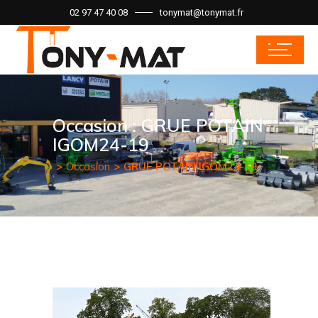
02 97 47 40 08
tonymat@tonymat.fr
Occasion : GRUE POTAIN
IGOM24-19
Occasion
GRUE POTAIN IGOM24-19