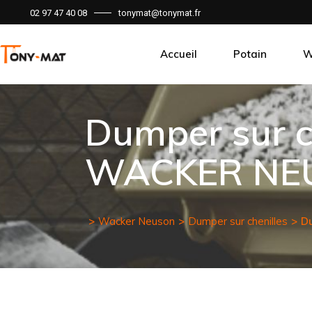
02 97 47 40 08
tonymat@tonymat.fr
Accueil
Potain
W
Dumper sur ch
WACKER NE
Wacker Neuson
Dumper sur chenilles
D