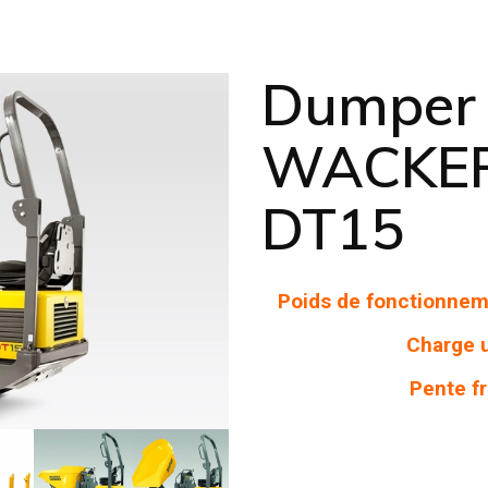
Dumper s
WACKE
DT15
Poids de fonctionnem
Charge u
Pente f