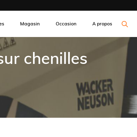
es
Magasin
Occasion
A propos
ur chenilles