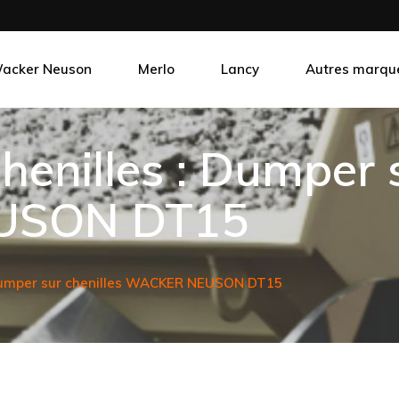
acker Neuson
Merlo
Lancy
Autres marqu
CONTAINEX
enilles : Dumper s
MIDI CRANES
USON DT15
umper sur chenilles WACKER NEUSON DT15