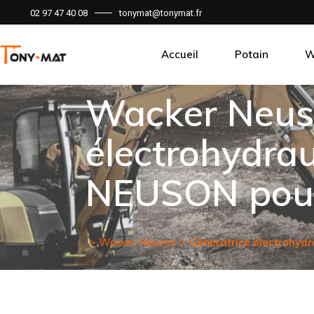
02 97 47 40 08
tonymat@tonymat.fr
Accueil
Potain
W
Wacker Neuso
électrohydr
NEUSON pour 
Wacker Neuson
Génératrice électrohyd