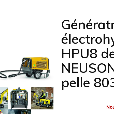
Génératr
électroh
HPU8 d
NEUSON 
pelle 80
No