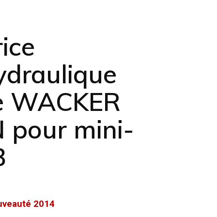
ice
ydraulique
e WACKER
pour mini-
3
uveauté 2014