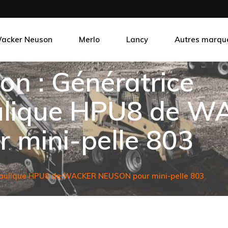
acker Neuson
Merlo
Lancy
Autres marqu
n : Génératrice
CONTAINEX
MIDI CRANES
aulique HPU8 de 
mini-pelle 803
raulique HPU8 de WACKER NEUSON pour mini-pelle 803