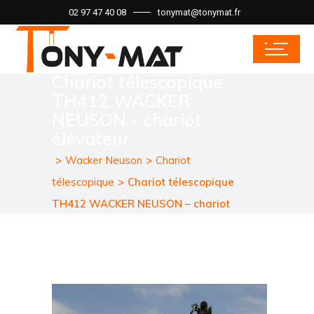
02 97 47 40 08
tonymat@tonymat.fr
Chariot télescopique :
Chariot télescopique
TH412 WACKER
NEUSON - chariot
élévateur
Wacker Neuson
Chariot
télescopique
Chariot télescopique
TH412 WACKER NEUSON – chariot
élévateur