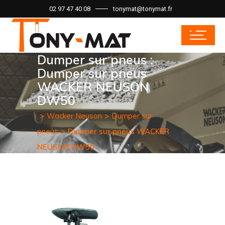
02 97 47 40 08
tonymat@tonymat.fr
Dumper sur pneus :
Dumper sur pneus
WACKER NEUSON
DW50
Wacker Neuson
Dumper sur
pneus
Dumper sur pneus WACKER
NEUSON DW50